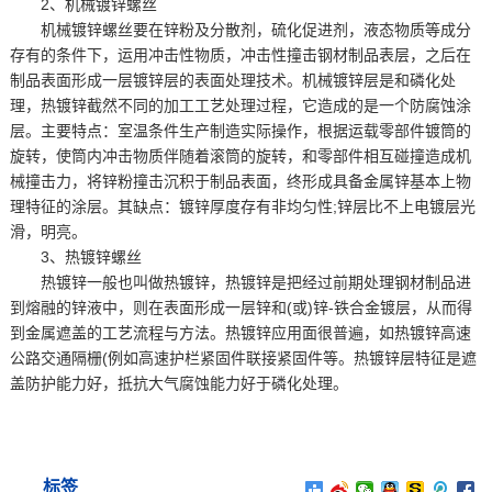
2、机械镀锌螺丝
机械镀锌螺丝要在锌粉及分散剂，硫化促进剂，液态物质等成分
存有的条件下，运用冲击性物质，冲击性撞击钢材制品表层，之后在
制品表面形成一层镀锌层的表面处理技术。机械镀锌层是和磷化处
理，热镀锌截然不同的加工工艺处理过程，它造成的是一个防腐蚀涂
层。主要特点：室温条件生产制造实际操作，根据运载零部件镀筒的
旋转，使筒内冲击物质伴随着滚筒的旋转，和零部件相互碰撞造成机
械撞击力，将锌粉撞击沉积于制品表面，终形成具备金属锌基本上物
理特征的涂层。其缺点：镀锌厚度存有非均匀性;锌层比不上电镀层光
滑，明亮。
3、热镀锌螺丝
热镀锌一般也叫做热镀锌，热镀锌是把经过前期处理钢材制品进
到熔融的锌液中，则在表面形成一层锌和(或)锌-铁合金镀层，从而得
到金属遮盖的工艺流程与方法。热镀锌应用面很普遍，如热镀锌高速
公路交通隔栅(例如高速护栏紧固件联接紧固件等。热镀锌层特征是遮
盖防护能力好，抵抗大气腐蚀能力好于磷化处理。
标签