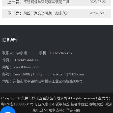
上一篇：
不锈钢螺丝适配哪些装配工具
2025-07-22
下一篇：
螺丝厂家交货周期一般多久？
2025-07-31
联系我们
联系人：李小姐 手机：13926845315
传真： 0769-85444568
网址：www.fbluosi.com
邮箱：lilian 1688@163.com / frankdeng@163.com
地址：东莞市常平镇桥沥村桥头工业区扬坑路306号
Copyright © 东莞市冠标五金制品有限公司 All rights reserved 备案号：
粤ICP备19093504号
专业从事于
不锈钢螺丝
,
精密小螺丝
,
弹簧螺丝
, 欢迎
来电咨询!
服务支持：
华商网络