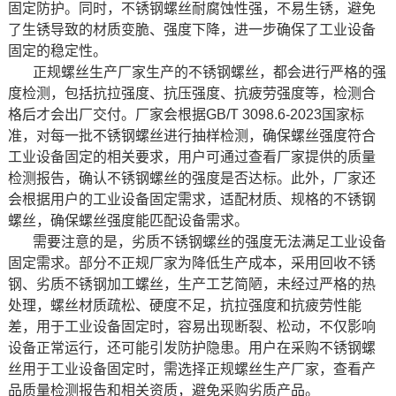
固定防护。同时，不锈钢螺丝耐腐蚀性强，不易生锈，避免
了生锈导致的材质变脆、强度下降，进一步确保了工业设备
固定的稳定性。
正规螺丝生产厂家生产的不锈钢螺丝，都会进行严格的强
度检测，包括抗拉强度、抗压强度、抗疲劳强度等，检测合
格后才会出厂交付。厂家会根据GB/T 3098.6-2023国家标
准，对每一批不锈钢螺丝进行抽样检测，确保螺丝强度符合
工业设备固定的相关要求，用户可通过查看厂家提供的质量
检测报告，确认不锈钢螺丝的强度是否达标。此外，厂家还
会根据用户的工业设备固定需求，适配材质、规格的不锈钢
螺丝，确保螺丝强度能匹配设备需求。
需要注意的是，劣质不锈钢螺丝的强度无法满足工业设备
固定需求。部分不正规厂家为降低生产成本，采用回收不锈
钢、劣质不锈钢加工螺丝，生产工艺简陋，未经过严格的热
处理，螺丝材质疏松、硬度不足，抗拉强度和抗疲劳性能
差，用于工业设备固定时，容易出现断裂、松动，不仅影响
设备正常运行，还可能引发防护隐患。用户在采购不锈钢螺
丝用于工业设备固定时，需选择正规螺丝生产厂家，查看产
品质量检测报告和相关资质，避免采购劣质产品。