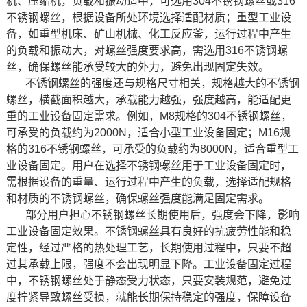
机、压缩机，负载和振动适中，可选用304不锈钢螺丝或316
不锈钢螺丝，根据设备所处环境选择适配材质；重型工业设
备，如重型机床、矿山机械、化工反应釜，运行过程中产生
的负载和振动大，对螺丝强度要求高，需选用316不锈钢螺
丝，确保螺丝能承受较大的外力，避免出现固定失效。
不锈钢螺丝的强度还与规格尺寸相关，规格越大的不锈钢
螺丝，横截面积越大，承载能力越强，强度越高，能适配更
重的工业设备固定需求。例如，M8规格的304不锈钢螺丝，
可承受的负载约为2000N，适合小型工业设备固定；M16规
格的316不锈钢螺丝，可承受的负载约为8000N，适合重型工
业设备固定。用户在选择不锈钢螺丝用于工业设备固定时，
需根据设备的重量、运行过程中产生的负载，选择适配规格
和材质的不锈钢螺丝，确保螺丝强度能满足固定需求。
部分用户担心不锈钢螺丝长期使用后，强度会下降，影响
工业设备固定效果。不锈钢螺丝具有良好的抗疲劳性能和稳
定性，经过严格的热处理工艺，长期使用过程中，只要不超
过其承载上限，强度不会出现明显下降。工业设备固定过程
中，不锈钢螺丝处于静态受力状态，只要安装规范，避免过
度拧紧导致螺丝受损，就能长期保持稳定的强度，保障设备