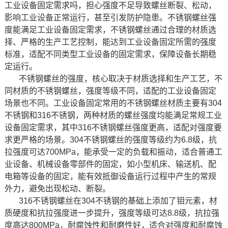
工业设备固定需求吗，担心强度不足导致螺丝断裂、松动，
影响工业设备正常运行，甚至引发防护隐患。不锈钢螺丝强
度能满足工业设备固定需求，不锈钢螺丝通过合理的材质选
择、严格的生产工艺控制，能达到工业设备固定所需的强度
标准，适配不同类型工业设备的固定需求，保障设备长期稳
定运行。
不锈钢螺丝的强度，核心取决于材质选择和生产工艺，不
同材质的不锈钢螺丝，强度等级不同，适配的工业设备固定
场景也不同。工业设备固定常用的不锈钢螺丝材质主要有304
不锈钢和316不锈钢，两种材质的螺丝强度均能满足常规工业
设备固定需求，其中316不锈钢螺丝强度更高，适配对强度要
求更严格的场景。304不锈钢螺丝的强度等级约为6.8级，抗
拉强度可达700MPa，能承受一定的负载和振动，适合普通工
业设备、机械设备零部件的固定，如小型机床、输送机、配
电箱等设备的固定，能有效抵御设备运行过程中产生的常规
外力，避免出现松动、断裂。
316不锈钢螺丝在304不锈钢的基础上添加了钼元素，材
质硬度和抗拉强度进一步提升，强度等级可达8.8级，抗拉强
度高达800MPa，耐腐蚀性和耐磨性好，适合对强度和耐腐蚀