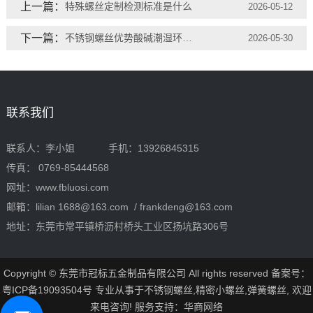
上一篇：
特殊螺丝定制检测标准是什么
2026-05-12
下一篇：
不锈钢螺丝优势酸碱潮湿环境专用紧固件
2026-05-30
联系我们
联系人：李小姐 手机：13926845315
传真： 0769-85444568
网址：www.fbluosi.com
邮箱：lilian 1688@163.com / frankdeng@163.com
地址：东莞市常平镇桥沥村桥头工业区扬坑路306号
Copyright © 东莞市冠标五金制品有限公司 All rights reserved 备案号：
粤ICP备19093504号
专业从事于
不锈钢螺丝
,
精密小螺丝
,
弹簧螺丝
, 欢迎
来电咨询!
服务支持：
华商网络