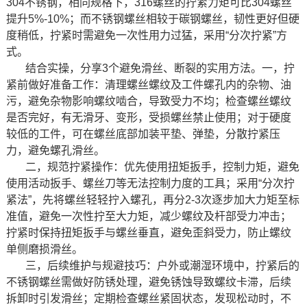
304不锈钢，相同规格下，316螺丝的拧紧力矩可比304螺丝
提升5%-10%；而不锈钢螺丝相较于碳钢螺丝，韧性更好但硬
度稍低，拧紧时需避免一次性用力过猛，采用“分次拧紧”方
式。
结合实操，分享3个避免滑丝、断裂的实用方法。一，拧
紧前做好准备工作：清理螺丝螺纹及工件螺孔内的杂物、油
污，避免杂物影响螺纹啮合，导致受力不均；检查螺丝螺纹
是否完好，有无滑牙、变形，受损螺丝禁止使用；对于硬度
较低的工件，可在螺丝底部加装平垫、弹垫，分散拧紧压
力，避免螺孔滑丝。
二，规范拧紧操作：优先使用扭矩扳手，控制力矩，避免
使用活动扳手、螺丝刀等无法控制力度的工具；采用“分次拧
紧法”，先将螺丝轻轻拧入螺孔，再分2-3次逐步加大力矩至标
准值，避免一次性拧至大力矩，减少螺纹及杆部受力冲击；
拧紧时保持扭矩扳手与螺丝垂直，避免歪斜受力，防止螺纹
单侧磨损滑丝。
三，后续维护与规避技巧：户外或潮湿环境中，拧紧后的
不锈钢螺丝需做好防锈处理，避免锈蚀导致螺纹卡滞，后续
拆卸时引发滑丝；定期检查螺丝紧固状态，发现松动时，不