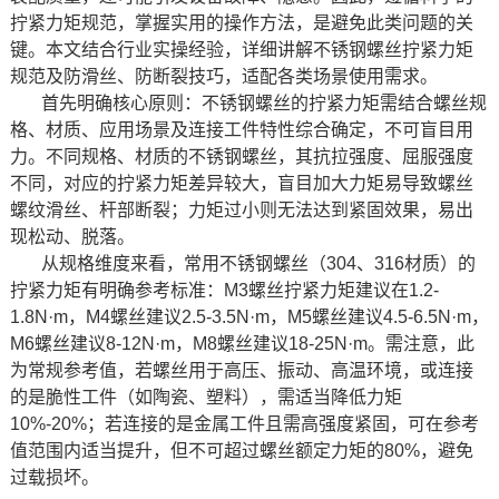
拧紧力矩规范，掌握实用的操作方法，是避免此类问题的关
键。本文结合行业实操经验，详细讲解不锈钢螺丝拧紧力矩
规范及防滑丝、防断裂技巧，适配各类场景使用需求。
首先明确核心原则：不锈钢螺丝的拧紧力矩需结合螺丝规
格、材质、应用场景及连接工件特性综合确定，不可盲目用
力。不同规格、材质的不锈钢螺丝，其抗拉强度、屈服强度
不同，对应的拧紧力矩差异较大，盲目加大力矩易导致螺丝
螺纹滑丝、杆部断裂；力矩过小则无法达到紧固效果，易出
现松动、脱落。
从规格维度来看，常用不锈钢螺丝（304、316材质）的
拧紧力矩有明确参考标准：M3螺丝拧紧力矩建议在1.2-
1.8N·m，M4螺丝建议2.5-3.5N·m，M5螺丝建议4.5-6.5N·m，
M6螺丝建议8-12N·m，M8螺丝建议18-25N·m。需注意，此
为常规参考值，若螺丝用于高压、振动、高温环境，或连接
的是脆性工件（如陶瓷、塑料），需适当降低力矩
10%-20%；若连接的是金属工件且需高强度紧固，可在参考
值范围内适当提升，但不可超过螺丝额定力矩的80%，避免
过载损坏。