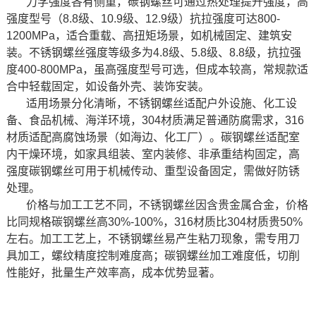
力学强度各有侧重，碳钢螺丝可通过热处理提升强度，高
强度型号（8.8级、10.9级、12.9级）抗拉强度可达800-
1200MPa，适合重载、高扭矩场景，如机械固定、建筑安
装。不锈钢螺丝强度等级多为4.8级、5.8级、8.8级，抗拉强
度400-800MPa，虽高强度型号可选，但成本较高，常规款适
合中轻载固定，如设备外壳、装饰安装。
适用场景分化清晰，不锈钢螺丝适配户外设施、化工设
备、食品机械、海洋环境，304材质满足普通防腐需求，316
材质适配高腐蚀场景（如海边、化工厂）。碳钢螺丝适配室
内干燥环境，如家具组装、室内装修、非承重结构固定，高
强度碳钢螺丝可用于机械传动、重型设备固定，需做好防锈
处理。
价格与加工工艺不同，不锈钢螺丝因含贵金属合金，价格
比同规格碳钢螺丝高30%-100%，316材质比304材质贵50%
左右。加工工艺上，不锈钢螺丝易产生粘刀现象，需专用刀
具加工，螺纹精度控制难度高；碳钢螺丝加工难度低，切削
性能好，批量生产效率高，成本优势显著。